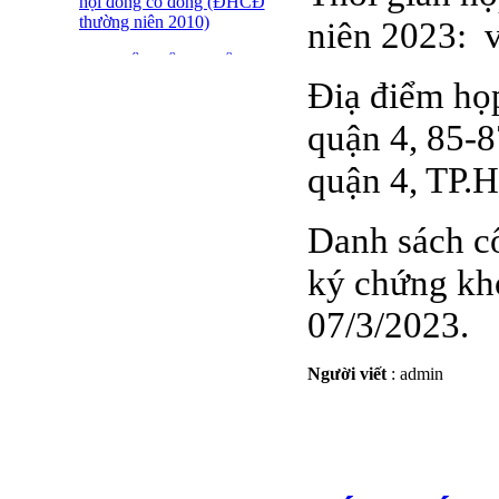
hội đồng cổ đông (ĐHCĐ
thường niên 2010)
niên 2023: v
ĐẠI HỘI ĐỒNG CỔ
ĐÔNG THƯỜNG NIÊN
Điạ điểm họp
CT CP DỆT LƯỚI SÀI
GÒN
quận 4, 85-
SFN THÔNG BÁO
quận 4, TP.
TRIỆU TẬP ĐHĐCĐ
2010
Danh sách c
BÁO CÁO TÀI CHÍNH
QUÝ 4.2009
ký chứng kh
Giới thiệu 20 Doanh
07/3/2023.
nghiệp niêm yết tiêu biểu
trên HNX năm 2009
Người viết
:
admin
BÁO CÁO TÀI CHÍNH
QUÝ 3 NĂM 2009
SFN CHI CỔ TỨC ĐỢT
1 NĂM 2009