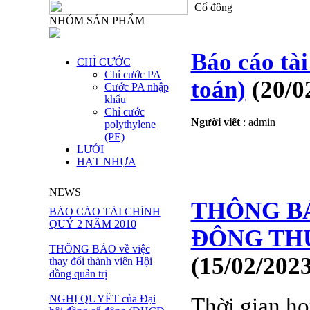
Cổ đông
NHÓM SẢN PHẨM
Báo cáo tà
CHỈ CƯỚC
Chỉ cước PA
toán)
(20/0
Cước PA nhập
khẩu
Chỉ cước
Người viết
:
admin
polythylene
(PE)
LƯỚI
HẠT NHỰA
NEWS
THÔNG BÁ
BÁO CÁO TÀI CHÍNH
QUÝ 2 NĂM 2010
ĐÔNG THƯ
THÔNG BÁO về việc
(15/02/2023
thay đổi thành viên Hội
đồng quản trị
NGHỊ QUYẾT của Đại
Thời gian h