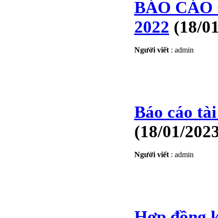
BÁO CÁO TÀI CHÍNH
BÁO CÁO 
6 THÁNG ĐẦU NĂM
2009
2022
(18/0
BÁO CÁO TÀI CHÍNH
QUÝ 2.2009
Người viết
:
admin
NGHỊ QUYẾT của
ĐHCĐ thường niên 2009
CT Cổ phần DỆT LƯỚI
SÀI GÒN
Báo cáo tà
TRIỆU TẬP ĐẠI HỘI
ĐỒNG CỔ ĐÔNG
THƯỜNG NIÊN NĂM
(18/01/2023
2009
Người viết
:
admin
Hợp đồng k