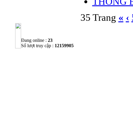
THÔNG 
35 Trang
«
‹
Đang online :
23
Số lượt truy cập :
12159905