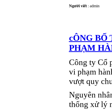
Người viết
:
admin
cÔNG BỐ 
PHẠM HÀ
Công ty Cổ p
vi phạm hành
vượt quy chu
Nguyên nhân:
thống xử lý n