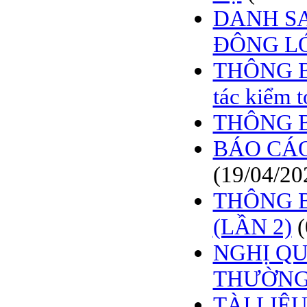
DANH S
ĐÔNG L
THÔNG BÁ
tác kiểm 
THÔNG 
BÁO CÁO
(19/04/20
THÔNG B
(LẦN 2)
NGHỊ QU
THƯỜNG 
TÀI LIỆ