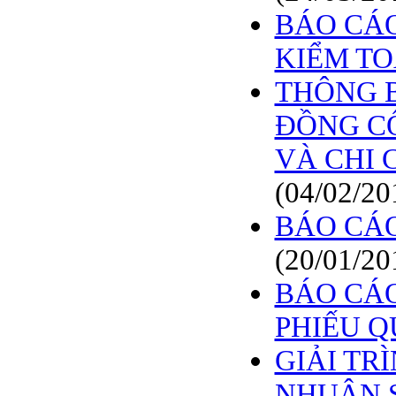
BÁO CÁO
KIỂM T
THÔNG B
ĐỒNG CỔ
VÀ CHI C
(04/02/20
BÁO CÁO
(20/01/20
BÁO CÁO
PHIẾU 
GIẢI TR
NHUẬN 