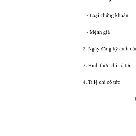
BÁO CÁO TÀI CHÍNH
6 THÁNG ĐẦU NĂM
2009
- Loại chứng khoán
BÁO CÁO TÀI CHÍNH
QUÝ 2.2009
- Mệnh giá
NGHỊ QUYẾT của
ĐHCĐ thường niên 2009
2. Ngày đăng ký cuối cù
CT Cổ phần DỆT LƯỚI
SÀI GÒN
3. Hình thức chi cổ tức
TRIỆU TẬP ĐẠI HỘI
ĐỒNG CỔ ĐÔNG
THƯỜNG NIÊN NĂM
4. Tỉ lệ chi cổ tức
2009