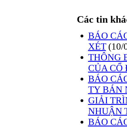
Các tin khá
BÁO CÁO
XÉT
(10/
THÔNG B
CỦA CỔ 
BÁO CÁO
TY BÁN 
GIẢI TR
NHUẬN 
BÁO CÁO