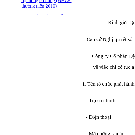
hội đồng cổ đông (ĐHCĐ
thường niên 2010)
ĐẠI HỘI ĐỒNG CỔ
ĐÔNG THƯỜNG NIÊN
Kính gửi: Q
CT CP DỆT LƯỚI SÀI
GÒN
Căn cứ Nghị quyết s
SFN THÔNG BÁO
TRIỆU TẬP ĐHĐCĐ
2010
Công ty Cổ phần Dệt
BÁO CÁO TÀI CHÍNH
về việc chi cổ tức 
QUÝ 4.2009
Giới thiệu 20 Doanh
1. Tên tổ chức phát hàn
nghiệp niêm yết tiêu biểu
trên HNX năm 2009
- Trụ sở chính
BÁO CÁO TÀI CHÍNH
QUÝ 3 NĂM 2009
- Điện thoại
SFN CHI CỔ TỨC ĐỢT
1 NĂM 2009
- Mã chứng khoán