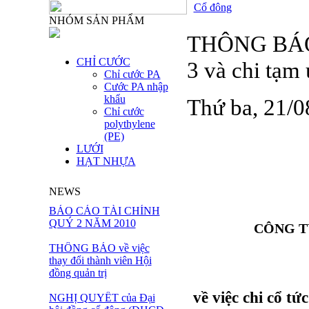
Cổ đông
NHÓM SẢN PHẨM
THÔNG BÁO v
CHỈ CƯỚC
3 và chi tạm
Chỉ cước PA
Cước PA nhập
khẩu
Thứ ba, 21/
Chỉ cước
polythylene
(PE)
LƯỚI
HẠT NHỰA
NEWS
BÁO CÁO TÀI CHÍNH
QUÝ 2 NĂM 2010
CÔNG T
THÔNG BÁO về việc
thay đổi thành viên Hội
đồng quản trị
về việc chi cổ t
NGHỊ QUYẾT của Đại