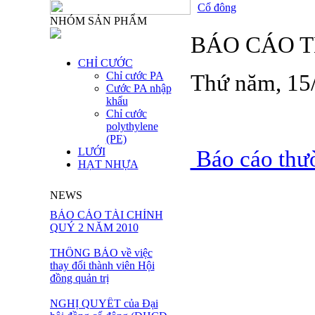
Cổ đông
NHÓM SẢN PHẨM
BÁO CÁO T
CHỈ CƯỚC
Chỉ cước PA
Thứ năm, 15
Cước PA nhập
khẩu
Chỉ cước
polythylene
(PE)
LƯỚI
Báo cáo thư
HẠT NHỰA
NEWS
BÁO CÁO TÀI CHÍNH
QUÝ 2 NĂM 2010
THÔNG BÁO về việc
thay đổi thành viên Hội
đồng quản trị
NGHỊ QUYẾT của Đại