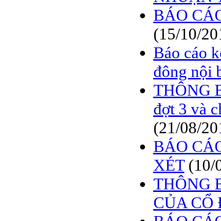
BÁO CÁO TÀI CHÍNH
BÁO CÁO
6 THÁNG ĐẦU NĂM
2009
(15/10/20
BÁO CÁO TÀI CHÍNH
QUÝ 2.2009
Báo cáo k
NGHỊ QUYẾT của
đông nội 
ĐHCĐ thường niên 2009
CT Cổ phần DỆT LƯỚI
THÔNG BÁ
SÀI GÒN
đợt 3 và 
TRIỆU TẬP ĐẠI HỘI
ĐỒNG CỔ ĐÔNG
(21/08/20
THƯỜNG NIÊN NĂM
2009
BÁO CÁO
XÉT
(10/
THÔNG B
CỦA CỔ 