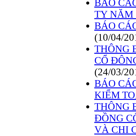
BÁO CÁO
TY NĂM 
BÁO CÁO
(10/04/20
THÔNG B
CỔ ĐÔNG
(24/03/20
BÁO CÁO
KIỂM T
THÔNG B
ĐỒNG CỔ
VÀ CHI C