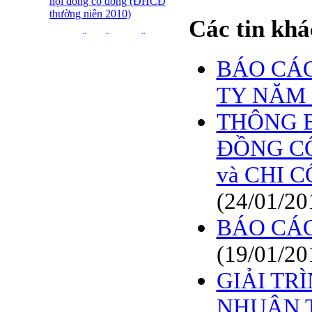
hội đồng cổ đông (ĐHCĐ
thường niên 2010)
Các tin khá
ĐẠI HỘI ĐỒNG CỔ
ĐÔNG THƯỜNG NIÊN
BÁO CÁO
CT CP DỆT LƯỚI SÀI
GÒN
TY NĂM 
SFN THÔNG BÁO
TRIỆU TẬP ĐHĐCĐ
THÔNG BÁ
2010
ĐỒNG CỔ
BÁO CÁO TÀI CHÍNH
QUÝ 4.2009
và CHI C
Giới thiệu 20 Doanh
(24/01/20
nghiệp niêm yết tiêu biểu
trên HNX năm 2009
BÁO CÁO
BÁO CÁO TÀI CHÍNH
(19/01/20
QUÝ 3 NĂM 2009
GIẢI TR
SFN CHI CỔ TỨC ĐỢT
1 NĂM 2009
NHUẬN 