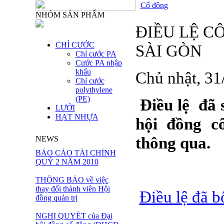
Cổ đông
NHÓM SẢN PHẨM
ĐIỀU LỆ C
CHỈ CƯỚC
SÀI GÒN
Chỉ cước PA
Cước PA nhập
khẩu
Chủ nhật, 3
Chỉ cước
polythylene
(PE)
Điều lệ đã 
LƯỚI
HẠT NHỰA
hội đồng c
thông qua.
NEWS
BÁO CÁO TÀI CHÍNH
QUÝ 2 NĂM 2010
THÔNG BÁO về việc
thay đổi thành viên Hội
Điều lệ đã b
đồng quản trị
NGHỊ QUYẾT của Đại