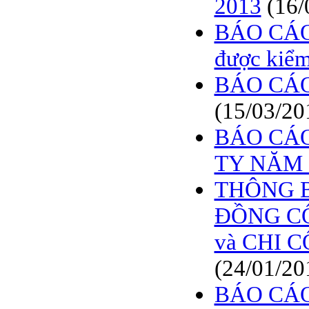
2013
(16/
BÁO CÁO TÀI CHÍNH
6 THÁNG ĐẦU NĂM
BÁO CÁO
2009
được kiểm
BÁO CÁO TÀI CHÍNH
QUÝ 2.2009
BÁO CÁO
NGHỊ QUYẾT của
ĐHCĐ thường niên 2009
(15/03/20
CT Cổ phần DỆT LƯỚI
SÀI GÒN
BÁO CÁO
TRIỆU TẬP ĐẠI HỘI
TY NĂM 
ĐỒNG CỔ ĐÔNG
THƯỜNG NIÊN NĂM
THÔNG BÁ
2009
ĐỒNG CỔ
và CHI C
(24/01/20
BÁO CÁO