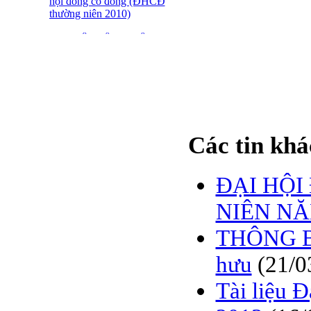
hội đồng cổ đông (ĐHCĐ
thường niên 2010)
ĐẠI HỘI ĐỒNG CỔ
ĐÔNG THƯỜNG NIÊN
CT CP DỆT LƯỚI SÀI
GÒN
SFN THÔNG BÁO
TRIỆU TẬP ĐHĐCĐ
2010
Các tin khá
BÁO CÁO TÀI CHÍNH
QUÝ 4.2009
ĐẠI HỘ
Giới thiệu 20 Doanh
nghiệp niêm yết tiêu biểu
NIÊN NĂ
trên HNX năm 2009
THÔNG BÁ
BÁO CÁO TÀI CHÍNH
QUÝ 3 NĂM 2009
hưu
(21/0
SFN CHI CỔ TỨC ĐỢT
Tài liệu 
1 NĂM 2009