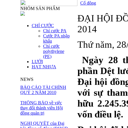
Cổ đông
NHÓM SẢN PHẨM
ĐẠI HỘI Đ
CHỈ CƯỚC
2014
Chỉ cước PA
Cước PA nhập
khẩu
Thứ năm, 28
Chỉ cước
polythylene
(PE)
Ngày 28 th
LƯỚI
HẠT NHỰA
phần Dệt lư
Đại hội đồn
NEWS
BÁO CÁO TÀI CHÍNH
với sự tham
QUÝ 2 NĂM 2010
hữu 2.245.
THÔNG BÁO về việc
thay đổi thành viên Hội
vốn điều lệ.
đồng quản trị
NGHỊ QUYẾT của Đại