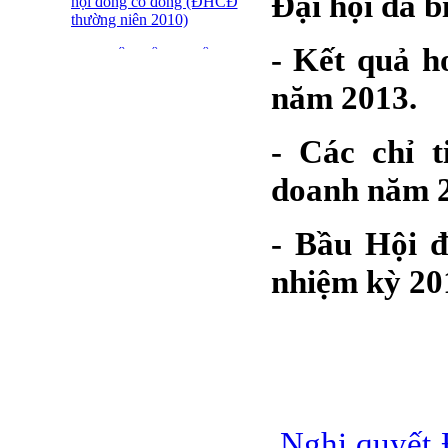
Đại hội đã b
hội đồng cổ đông (ĐHCĐ
thường niên 2010)
- Kết quả h
ĐẠI HỘI ĐỒNG CỔ
ĐÔNG THƯỜNG NIÊN
năm 2013.
CT CP DỆT LƯỚI SÀI
GÒN
- Các chỉ 
SFN THÔNG BÁO
TRIỆU TẬP ĐHĐCĐ
doanh năm 2
2010
BÁO CÁO TÀI CHÍNH
- Bầu Hội đ
QUÝ 4.2009
Giới thiệu 20 Doanh
nhiệm kỳ 20
nghiệp niêm yết tiêu biểu
trên HNX năm 2009
BÁO CÁO TÀI CHÍNH
QUÝ 3 NĂM 2009
SFN CHI CỔ TỨC ĐỢT
1 NĂM 2009
Nghị quyết 