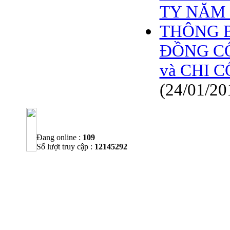
TY NĂM 
THÔNG BÁ
ĐỒNG CỔ
và CHI C
(24/01/20
Đang online :
109
Số lượt truy cập :
12145292