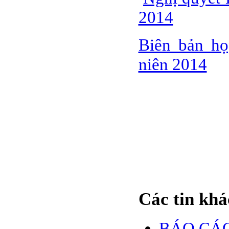
BÁO CÁO TÀI CHÍNH
6 THÁNG ĐẦU NĂM
2014
2009
BÁO CÁO TÀI CHÍNH
Biên bản họ
QUÝ 2.2009
niên 2014
NGHỊ QUYẾT của
ĐHCĐ thường niên 2009
CT Cổ phần DỆT LƯỚI
SÀI GÒN
TRIỆU TẬP ĐẠI HỘI
ĐỒNG CỔ ĐÔNG
THƯỜNG NIÊN NĂM
2009
Các tin khá
BÁO CÁO