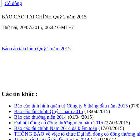
Cổ đông
BÁO CÁO TÀI CHÍNH Quý 2 năm 2015
Thứ hai, 20/07/2015, 06:42 GMT+7
Báo cáo tài chính Quý 2 năm 2015
Các tin khác :
Báo cáo tình hình quản trị Công ty 6 tháng đầu năm 2015
(07/0
Báo cáo tài chính Quý 1 năm 2015
(18/04/2015)
Báo cáo thường niên 2014
(01/04/2015)
Đại hội đồng cổ đông thường niên năm 2015
(27/03/2015)
Báo cáo tài chính Năm 2014 đã kiểm toán
(17/03/2015)
THÔNG BÁO về việc tổ chức Đại hội đồng cổ đông thường n
Thông báo Chi cổ tức lần 2 năm 2014
(21/01/2015)