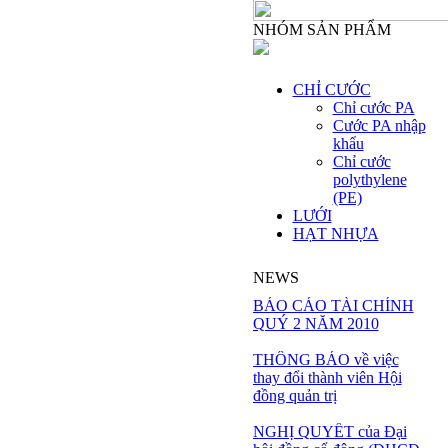
NHÓM SẢN PHẨM
CHỈ CƯỚC
Chỉ cước PA
Cước PA nhập
khẩu
Chỉ cước
polythylene
(PE)
LƯỚI
HẠT NHỰA
NEWS
BÁO CÁO TÀI CHÍNH
QUÝ 2 NĂM 2010
THÔNG BÁO về việc
thay đổi thành viên Hội
đồng quản trị
NGHỊ QUYẾT của Đại