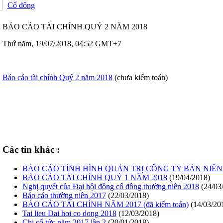
Cổ đông
BÁO CÁO TÀI CHÍNH QUÝ 2 NĂM 2018
Thứ năm, 19/07/2018, 04:52 GMT+7
Báo cáo tài chính Quý 2 năm 2018
(chưa kiểm toán)
Các tin khác :
BÁO CÁO TÌNH HÌNH QUẢN TRỊ CÔNG TY BÁN NIÊN 
BÁO CÁO TÀI CHÍNH QUÝ 1 NĂM 2018
(19/04/2018)
Nghị quyết của Đại hội đồng cổ đồng thường niên 2018
(24/03
Báo cáo thường niên 2017
(22/03/2018)
BÁO CÁO TÀI CHÍNH NĂM 2017 (đã kiểm toán)
(14/03/20
Tai lieu Dai hoi co dong 2018
(12/03/2018)
Chi cổ tức năm 2017 lần 2
(20/01/2018)