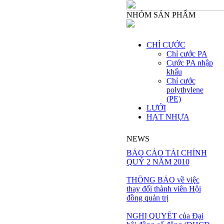
NHÓM SẢN PHẨM
CHỈ CƯỚC
Chỉ cước PA
Cước PA nhập
khẩu
Chỉ cước
polythylene
(PE)
LƯỚI
HẠT NHỰA
NEWS
BÁO CÁO TÀI CHÍNH
QUÝ 2 NĂM 2010
THÔNG BÁO về việc
thay đổi thành viên Hội
đồng quản trị
NGHỊ QUYẾT của Đại