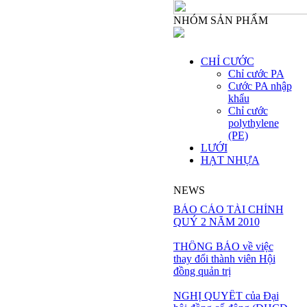
NHÓM SẢN PHẨM
CHỈ CƯỚC
Chỉ cước PA
Cước PA nhập
khẩu
Chỉ cước
polythylene
(PE)
LƯỚI
HẠT NHỰA
NEWS
BÁO CÁO TÀI CHÍNH
QUÝ 2 NĂM 2010
THÔNG BÁO về việc
thay đổi thành viên Hội
đồng quản trị
NGHỊ QUYẾT của Đại