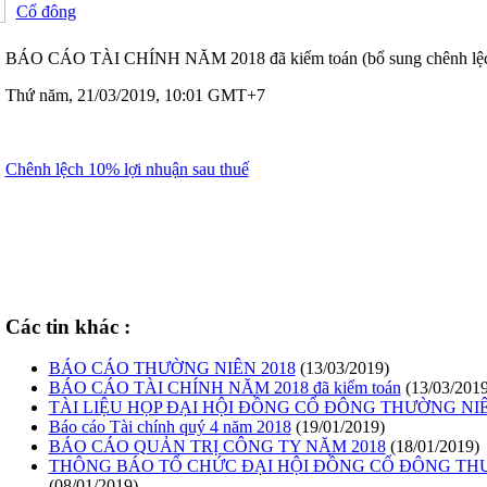
Cổ đông
BÁO CÁO TÀI CHÍNH NĂM 2018 đã kiểm toán (bổ sung chênh lệch 
Thứ năm, 21/03/2019, 10:01 GMT+7
Chênh lệch 10% lợi nhuận sau thuế
Các tin khác :
BÁO CÁO THƯỜNG NIÊN 2018
(13/03/2019)
BÁO CÁO TÀI CHÍNH NĂM 2018 đã kiểm toán
(13/03/2019
TÀI LIỆU HỌP ĐẠI HỘI ĐỒNG CỔ ĐÔNG THƯỜNG NIÊ
Báo cáo Tài chính quý 4 năm 2018
(19/01/2019)
BÁO CÁO QUẢN TRỊ CÔNG TY NĂM 2018
(18/01/2019)
THÔNG BÁO TỔ CHỨC ĐẠI HỘI ĐỒNG CỔ ĐÔNG THƯ
(08/01/2019)