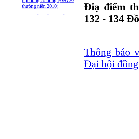
hội đồng cổ đông (ĐHCĐ
Điạ điểm th
thường niên 2010)
132 - 134 Đ
ĐẠI HỘI ĐỒNG CỔ
ĐÔNG THƯỜNG NIÊN
CT CP DỆT LƯỚI SÀI
GÒN
SFN THÔNG BÁO
Thông báo v
TRIỆU TẬP ĐHĐCĐ
2010
Đại hội đồng
BÁO CÁO TÀI CHÍNH
QUÝ 4.2009
Giới thiệu 20 Doanh
nghiệp niêm yết tiêu biểu
trên HNX năm 2009
BÁO CÁO TÀI CHÍNH
QUÝ 3 NĂM 2009
SFN CHI CỔ TỨC ĐỢT
1 NĂM 2009