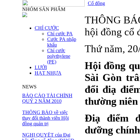
Cổ đông
NHÓM SẢN PHẨM
THÔNG BÁO t
CHỈ CƯỚC
hội đồng cổ 
Chỉ cước PA
Cước PA nhập
khẩu
Thứ năm, 20
Chỉ cước
polythylene
(PE)
Hội đồng qu
LƯỚI
HẠT NHỰA
Sài Gòn trâ
đổi điạ điể
NEWS
BÁO CÁO TÀI CHÍNH
thường niên
QUÝ 2 NĂM 2010
THÔNG BÁO về việc
Điạ điểm đ
thay đổi thành viên Hội
đồng quản trị
dưỡng chính
NGHỊ QUYẾT của Đại