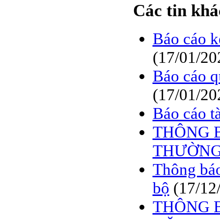
BÁO CÁO TÀI CHÍNH
Các tin khá
6 THÁNG ĐẦU NĂM
2009
Báo cáo k
BÁO CÁO TÀI CHÍNH
QUÝ 2.2009
(17/01/20
NGHỊ QUYẾT của
Báo cáo q
ĐHCĐ thường niên 2009
CT Cổ phần DỆT LƯỚI
(17/01/20
SÀI GÒN
TRIỆU TẬP ĐẠI HỘI
Báo cáo t
ĐỒNG CỔ ĐÔNG
THƯỜNG NIÊN NĂM
THÔNG B
2009
THƯỜNG 
Thông báo
bộ
(17/12
THÔNG B