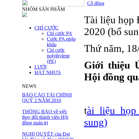
Cổ đông
NHÓM SẢN PHẨM
Tài liệu họp
CHỈ CƯỚC
2020 (bổ sun
Chỉ cước PA
Cước PA nhập
khẩu
Thứ năm, 18
Chỉ cước
polythylene
(PE)
Giới thiệu 
LƯỚI
HẠT NHỰA
Hội đồng qu
NEWS
BÁO CÁO TÀI CHÍNH
QUÝ 2 NĂM 2010
t
ài liệu họ
THÔNG BÁO về việc
thay đổi thành viên Hội
sung)
đồng quản trị
NGHỊ QUYẾT của Đại