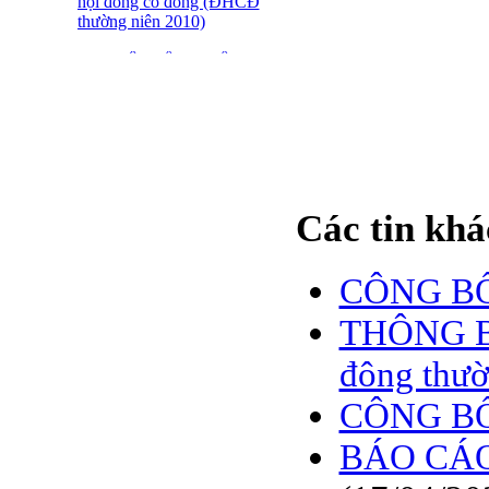
hội đồng cổ đông (ĐHCĐ
thường niên 2010)
ĐẠI HỘI ĐỒNG CỔ
ĐÔNG THƯỜNG NIÊN
CT CP DỆT LƯỚI SÀI
GÒN
SFN THÔNG BÁO
TRIỆU TẬP ĐHĐCĐ
2010
Các tin khá
BÁO CÁO TÀI CHÍNH
QUÝ 4.2009
CÔNG BỐ
Giới thiệu 20 Doanh
nghiệp niêm yết tiêu biểu
THÔNG BÁ
trên HNX năm 2009
đông thườ
BÁO CÁO TÀI CHÍNH
QUÝ 3 NĂM 2009
CÔNG BỐ
SFN CHI CỔ TỨC ĐỢT
BÁO CÁO
1 NĂM 2009