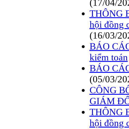
(17/04/20
BÁO CÁO TÀI CHÍNH
6 THÁNG ĐẦU NĂM
THÔNG BÁO
2009
hội đồng 
BÁO CÁO TÀI CHÍNH
QUÝ 2.2009
(16/03/20
NGHỊ QUYẾT của
ĐHCĐ thường niên 2009
BÁO CÁO
CT Cổ phần DỆT LƯỚI
SÀI GÒN
kiểm toán
TRIỆU TẬP ĐẠI HỘI
BÁO CÁO
ĐỒNG CỔ ĐÔNG
THƯỜNG NIÊN NĂM
(05/03/20
2009
CÔNG BỐ
GIÁM Đ
THÔNG BÁO
hội đồng 