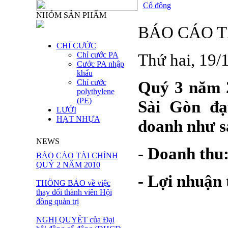
Cổ đông
NHÓM SẢN PHẨM
BÁO CÁO T
CHỈ CƯỚC
Chỉ cước PA
Thứ hai, 19
Cước PA nhập
khẩu
Chỉ cước
Quý 3 năm 2
polythylene
(PE)
Sài Gòn đạ
LƯỚI
HẠT NHỰA
doanh như s
NEWS
- Doanh thu:
BÁO CÁO TÀI CHÍNH
QUÝ 2 NĂM 2010
- Lợi nhuận 
THÔNG BÁO về việc
thay đổi thành viên Hội
đồng quản trị
NGHỊ QUYẾT của Đại