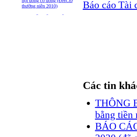
hội đồng cổ đông (ĐHCĐ
Báo cáo Tài
thường niên 2010)
ĐẠI HỘI ĐỒNG CỔ
ĐÔNG THƯỜNG NIÊN
CT CP DỆT LƯỚI SÀI
GÒN
SFN THÔNG BÁO
TRIỆU TẬP ĐHĐCĐ
2010
BÁO CÁO TÀI CHÍNH
QUÝ 4.2009
Các tin khá
Giới thiệu 20 Doanh
nghiệp niêm yết tiêu biểu
trên HNX năm 2009
THÔNG BÁ
BÁO CÁO TÀI CHÍNH
QUÝ 3 NĂM 2009
bằng tiền
SFN CHI CỔ TỨC ĐỢT
BÁO CÁO
1 NĂM 2009