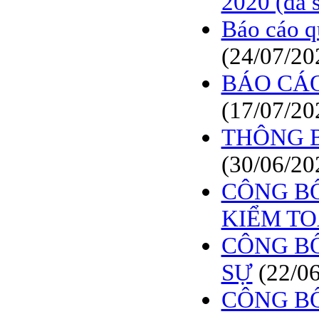
2020 (đã s
BÁO CÁO TÀI CHÍNH
6 THÁNG ĐẦU NĂM
Báo cáo q
2009
(24/07/20
BÁO CÁO TÀI CHÍNH
QUÝ 2.2009
BÁO CÁO
NGHỊ QUYẾT của
(17/07/20
ĐHCĐ thường niên 2009
CT Cổ phần DỆT LƯỚI
THÔNG BÁ
SÀI GÒN
TRIỆU TẬP ĐẠI HỘI
(30/06/20
ĐỒNG CỔ ĐÔNG
THƯỜNG NIÊN NĂM
CÔNG BỐ
2009
KIỂM T
CÔNG BỐ
SỰ
(22/0
CÔNG BỐ