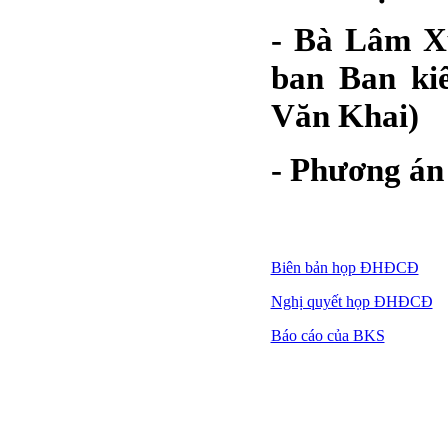
BÁO CÁO TÀI CHÍNH
6 THÁNG ĐẦU NĂM
- Bà Lâm X
2009
ban Ban ki
BÁO CÁO TÀI CHÍNH
QUÝ 2.2009
Văn Khai)
NGHỊ QUYẾT của
ĐHCĐ thường niên 2009
- Phương án 
CT Cổ phần DỆT LƯỚI
SÀI GÒN
TRIỆU TẬP ĐẠI HỘI
ĐỒNG CỔ ĐÔNG
THƯỜNG NIÊN NĂM
Biên bản họp ĐHĐCĐ
2009
Nghị quyết họp ĐHĐCĐ
Báo cáo của BKS