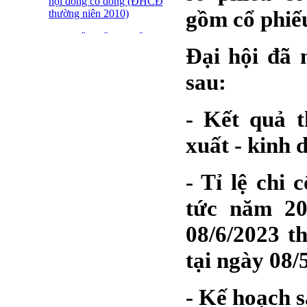
hội đồng cổ đông (ĐHCĐ
gồm cổ phiế
thường niên 2010)
ĐẠI HỘI ĐỒNG CỔ
Đại hội đã 
ĐÔNG THƯỜNG NIÊN
CT CP DỆT LƯỚI SÀI
GÒN
sau:
SFN THÔNG BÁO
TRIỆU TẬP ĐHĐCĐ
- Kết quả t
2010
xuất - kinh
BÁO CÁO TÀI CHÍNH
QUÝ 4.2009
- Tỉ lệ chi
Giới thiệu 20 Doanh
nghiệp niêm yết tiêu biểu
tức năm 20
trên HNX năm 2009
08/6/2023 t
BÁO CÁO TÀI CHÍNH
QUÝ 3 NĂM 2009
tại ngày 08/
SFN CHI CỔ TỨC ĐỢT
1 NĂM 2009
- Kế hoạch 