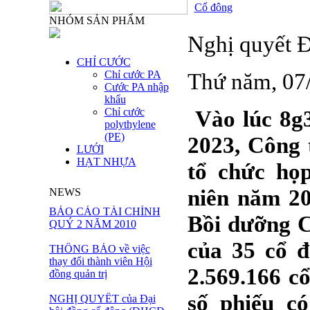
Cổ đông
NHÓM SẢN PHẨM
Nghị quyết 
CHỈ CƯỚC
Chỉ cước PA
Thứ năm, 07
Cước PA nhập
khẩu
Chỉ cước
Vào lúc 8g3
polythylene
(PE)
2023, Công 
LƯỚI
HẠT NHỰA
tổ chức họ
niên năm 20
NEWS
BÁO CÁO TÀI CHÍNH
Bồi dưỡng C
QUÝ 2 NĂM 2010
của 35 cổ đ
THÔNG BÁO về việc
thay đổi thành viên Hội
2.569.166 c
đồng quản trị
số phiếu c
NGHỊ QUYẾT của Đại