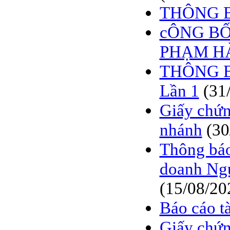
THÔNG 
cÔNG BỐ
PHẠM H
THÔNG B
Lần 1
(31
Giấy chứn
nhánh
(30
Thông bá
doanh Ngu
(15/08/20
Báo cáo tà
Giấy chứn