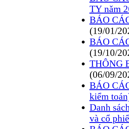
BÁO CÁO TÀI CHÍNH
TY năm 2
6 THÁNG ĐẦU NĂM
2009
BÁO CÁO
BÁO CÁO TÀI CHÍNH
QUÝ 2.2009
(19/01/20
NGHỊ QUYẾT của
BÁO CÁO
ĐHCĐ thường niên 2009
CT Cổ phần DỆT LƯỚI
(19/10/20
SÀI GÒN
THÔNG BÁ
TRIỆU TẬP ĐẠI HỘI
ĐỒNG CỔ ĐÔNG
(06/09/20
THƯỜNG NIÊN NĂM
2009
BÁO CÁO
kiểm toán
Danh sách
và cổ phi