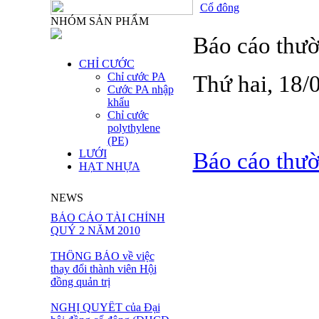
Cổ đông
NHÓM SẢN PHẨM
Báo cáo thư
CHỈ CƯỚC
Chỉ cước PA
Thứ hai, 18
Cước PA nhập
khẩu
Chỉ cước
polythylene
(PE)
LƯỚI
Báo cáo thư
HẠT NHỰA
NEWS
BÁO CÁO TÀI CHÍNH
QUÝ 2 NĂM 2010
THÔNG BÁO về việc
thay đổi thành viên Hội
đồng quản trị
NGHỊ QUYẾT của Đại