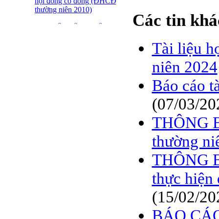
hội đồng cổ đông (ĐHCĐ
thường niên 2010)
Các tin khá
ĐẠI HỘI ĐỒNG CỔ
ĐÔNG THƯỜNG NIÊN
Tài liệu 
CT CP DỆT LƯỚI SÀI
GÒN
niên 2024
SFN THÔNG BÁO
TRIỆU TẬP ĐHĐCĐ
Báo cáo t
2010
(07/03/20
BÁO CÁO TÀI CHÍNH
QUÝ 4.2009
THÔNG BÁ
Giới thiệu 20 Doanh
thường ni
nghiệp niêm yết tiêu biểu
trên HNX năm 2009
THÔNG BÁ
BÁO CÁO TÀI CHÍNH
thực hiệ
QUÝ 3 NĂM 2009
(15/02/20
SFN CHI CỔ TỨC ĐỢT
1 NĂM 2009
BÁO CÁO