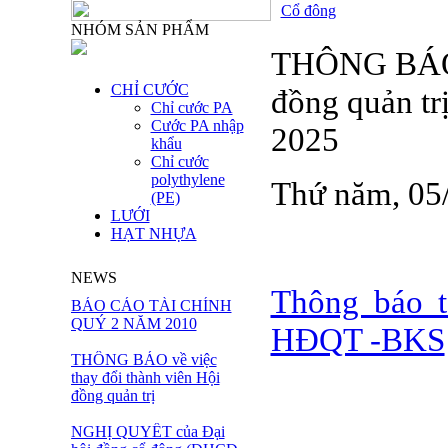
Cổ đông
NHÓM SẢN PHẨM
THÔNG BÁO v
CHỈ CƯỚC
đồng quản tr
Chỉ cước PA
Cước PA nhập
2025
khẩu
Chỉ cước
polythylene
Thứ năm, 05
(PE)
LƯỚI
HẠT NHỰA
NEWS
Thông báo t
BÁO CÁO TÀI CHÍNH
QUÝ 2 NĂM 2010
HĐQT -BKS
THÔNG BÁO về việc
thay đổi thành viên Hội
đồng quản trị
NGHỊ QUYẾT của Đại