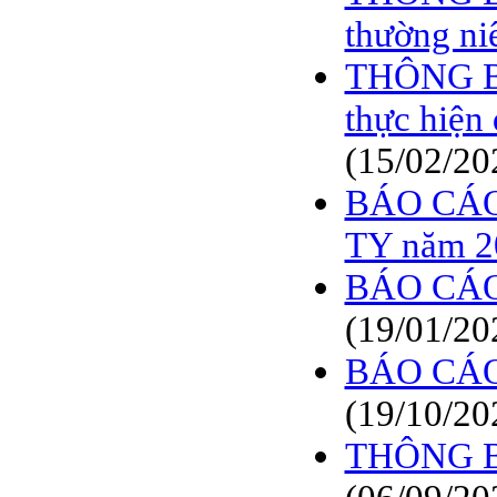
BÁO CÁO TÀI CHÍNH
thường ni
6 THÁNG ĐẦU NĂM
2009
THÔNG BÁ
BÁO CÁO TÀI CHÍNH
QUÝ 2.2009
thực hiệ
NGHỊ QUYẾT của
(15/02/20
ĐHCĐ thường niên 2009
CT Cổ phần DỆT LƯỚI
BÁO CÁO
SÀI GÒN
TY năm 2
TRIỆU TẬP ĐẠI HỘI
ĐỒNG CỔ ĐÔNG
BÁO CÁO
THƯỜNG NIÊN NĂM
2009
(19/01/20
BÁO CÁO
(19/10/20
THÔNG BÁ