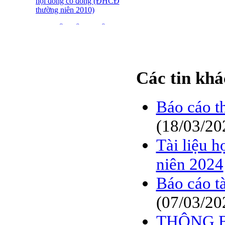
hội đồng cổ đông (ĐHCĐ
thường niên 2010)
ĐẠI HỘI ĐỒNG CỔ
ĐÔNG THƯỜNG NIÊN
CT CP DỆT LƯỚI SÀI
GÒN
Các tin khá
SFN THÔNG BÁO
TRIỆU TẬP ĐHĐCĐ
2010
Báo cáo t
BÁO CÁO TÀI CHÍNH
QUÝ 4.2009
(18/03/20
Giới thiệu 20 Doanh
Tài liệu 
nghiệp niêm yết tiêu biểu
trên HNX năm 2009
niên 2024
BÁO CÁO TÀI CHÍNH
Báo cáo t
QUÝ 3 NĂM 2009
(07/03/20
SFN CHI CỔ TỨC ĐỢT
1 NĂM 2009
THÔNG BÁ