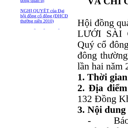
VÀ CHI 
đồng quản trị
NGHỊ QUYẾT của Đại
hội đồng cổ đông (ĐHCĐ
Hội đồng q
thường niên 2010)
LƯỚI SÀI G
ĐẠI HỘI ĐỒNG CỔ
ĐÔNG THƯỜNG NIÊN
CT CP DỆT LƯỚI SÀI
Quý cổ đông
GÒN
đông thường
SFN THÔNG BÁO
TRIỆU TẬP ĐHĐCĐ
lần hai năm 
2010
1. Thời gian
BÁO CÁO TÀI CHÍNH
QUÝ 4.2009
2. Địa điểm
Giới thiệu 20 Daonh
132 Đồng Kh
nghiệp niêm yết tiêu biểu
trên HNX năm 2009
3. Nội dung
BÁO CÁO TÀI CHÍNH
-
Báo
QUÝ 3 NĂM 2009