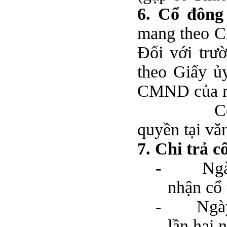
6. Cổ đông
mang theo C
Đối với trư
theo Giấy 
CMND của n
C
quyền tại vă
7. Chi trả cổ
-
Ngà
nhận cổ 
-
Ngà
lần hai