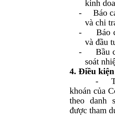
kinh doa
SFN CHI CỔ TỨC ĐỢT
1 NĂM 2009
-
Báo c
BÁO CÁO TÀI CHÍNH
6 THÁNG ĐẦU NĂM
và chi t
2009
-
Báo 
BÁO CÁO TÀI CHÍNH
QUÝ 2.2009
và đầu t
NGHỊ QUYẾT CỦA
-
Bầu c
ĐẠI HỘI ĐỒNG CỔ
ĐÔNG CÔNG TY CỔ
soát nhi
PHẦN DỆT LƯỚI SÀI
GÒN
4. Điều kiệ
TRIỆU TẬP ĐẠI HỘI
-
ĐỒNG CỔ ĐÔNG
THƯỜNG NIÊN NĂM
khoán của C
2009
theo danh 
được tham d