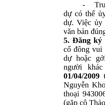
-
Tr
dự có thể ủ
dự. Việc ủy
văn bản đúng
5. Đăng ký
cổ đông vui
dự hoặc gở
người khác
01/04/2009
t
Nguyễn Kho
thoại 94300
(gặp cô Thảo