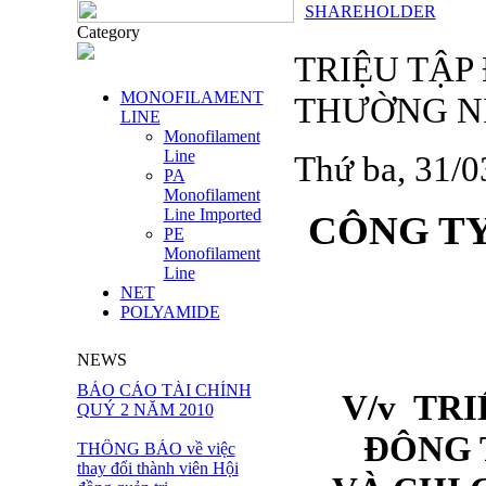
SHAREHOLDER
Category
TRIỆU TẬP
MONOFILAMENT
THƯỜNG NI
LINE
Monofilament
Line
Thứ ba, 31/
PA
Monofilament
Line Imported
CÔNG TY
PE
Monofilament
Line
NET
POLYAMIDE
NEWS
BÁO CÁO TÀI CHÍNH
V/v
TRI
QUÝ 2 NĂM 2010
ĐÔNG 
THÔNG BÁO về việc
thay đổi thành viên Hội