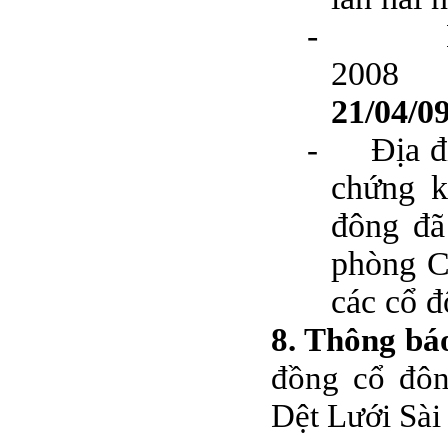
-
2008
21/04/0
-
Địa đ
chứng k
đông đã
phòng C
các cổ 
8. Thông bá
đồng cổ đôn
Dệt Lưới Sà