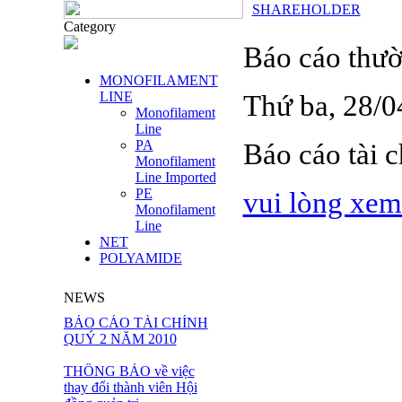
SHAREHOLDER
Category
Báo cáo thườ
MONOFILAMENT
LINE
Thứ ba, 28/
Monofilament
Line
PA
Báo cáo tài 
Monofilament
Line Imported
PE
vui lòng xem
Monofilament
Line
NET
POLYAMIDE
NEWS
BÁO CÁO TÀI CHÍNH
QUÝ 2 NĂM 2010
THÔNG BÁO về việc
thay đổi thành viên Hội