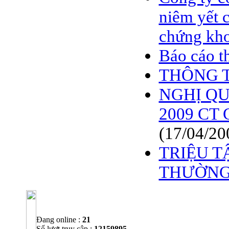
niêm yết 
chứng kh
Báo cáo t
THÔNG T
NGHỊ QUY
2009 CT 
(17/04/20
TRIỆU T
THƯỜNG 
Đang online :
21
Số lượt truy cập :
12159895