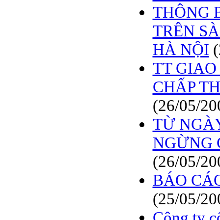
BÁO CÁO TÀI CHÍNH
THÔNG B
6 THÁNG ĐẦU NĂM
2009
TRÊN S
BÁO CÁO TÀI CHÍNH
HÀ NỘI
QUÝ 2.2009
TT GIAO
NGHỊ QUYẾT của
ĐHCĐ thường niên 2009
CT Cổ phần DỆT LƯỚI
CHẤP TH
SÀI GÒN
(26/05/20
TRIỆU TẬP ĐẠI HỘI
ĐỒNG CỔ ĐÔNG
TỪ NGÀY 
THƯỜNG NIÊN NĂM
2009
NGỪNG G
(26/05/20
BÁO CÁO
(25/05/20
Công ty c