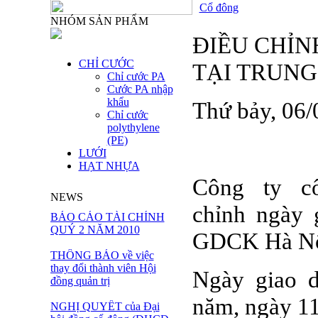
Cổ đông
NHÓM SẢN PHẨM
ĐIỀU CHỈN
CHỈ CƯỚC
TẠI TRUNG
Chỉ cước PA
Cước PA nhập
khẩu
Thứ bảy, 06
Chỉ cước
polythylene
(PE)
LƯỚI
HẠT NHỰA
Công ty cổ
NEWS
chỉnh ngày 
BÁO CÁO TÀI CHÍNH
QUÝ 2 NĂM 2010
GDCK Hà Nộ
THÔNG BÁO về việc
thay đổi thành viên Hội
Ngày giao d
đồng quản trị
năm, ngày 1
NGHỊ QUYẾT của Đại