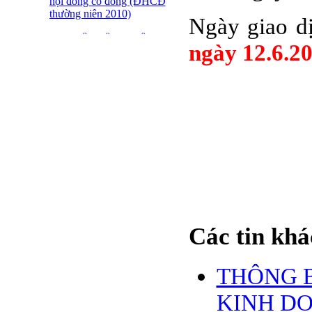
hội đồng cổ đông (ĐHCĐ
thường niên 2010)
Ngày giao dị
ĐẠI HỘI ĐỒNG CỔ
ngày 12.6.2
ĐÔNG THƯỜNG NIÊN
CT CP DỆT LƯỚI SÀI
GÒN
SFN THÔNG BÁO
TRIỆU TẬP ĐHĐCĐ
2010
BÁO CÁO TÀI CHÍNH
QUÝ 4.2009
Giới thiệu 20 Doanh
nghiệp niêm yết tiêu biểu
trên HNX năm 2009
Các tin khá
BÁO CÁO TÀI CHÍNH
QUÝ 3 NĂM 2009
THÔNG B
SFN CHI CỔ TỨC ĐỢT
1 NĂM 2009
KINH D