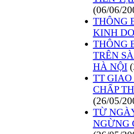
BÁO CÁO TÀI CHÍNH
6 THÁNG ĐẦU NĂM
(06/06/20
2009
THÔNG B
BÁO CÁO TÀI CHÍNH
QUÝ 2.2009
KINH D
NGHỊ QUYẾT của
THÔNG B
ĐHCĐ thường niên 2009
CT Cổ phần DỆT LƯỚI
TRÊN S
SÀI GÒN
HÀ NỘI
TRIỆU TẬP ĐẠI HỘI
ĐỒNG CỔ ĐÔNG
TT GIAO
THƯỜNG NIÊN NĂM
2009
CHẤP TH
(26/05/20
TỪ NGÀY 
NGỪNG G