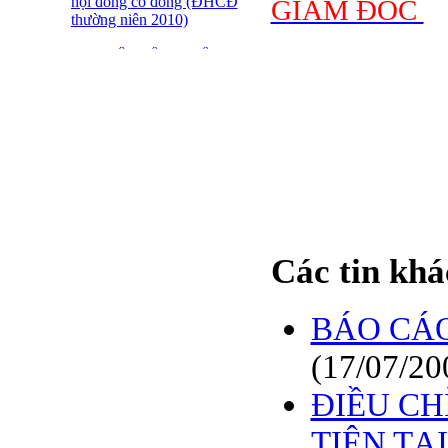
hội đồng cổ đông (ĐHCĐ
GIÁM ĐỐC
thường niên 2010)
ĐẠI HỘI ĐỒNG CỔ
ĐÔNG THƯỜNG NIÊN
CT CP DỆT LƯỚI SÀI
GÒN
SFN THÔNG BÁO
TRIỆU TẬP ĐHĐCĐ
2010
BÁO CÁO TÀI CHÍNH
QUÝ 4.2009
Các tin khá
Giới thiệu 20 Doanh
nghiệp niêm yết tiêu biểu
trên HNX năm 2009
BÁO CÁO
BÁO CÁO TÀI CHÍNH
(17/07/20
QUÝ 3 NĂM 2009
ĐIỀU CH
SFN CHI CỔ TỨC ĐỢT
1 NĂM 2009
TIÊN TẠ