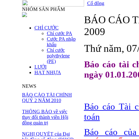
Cổ đông
NHÓM SẢN PHẨM
BÁO CÁO T
CHỈ CƯỚC
2009
Chỉ cước PA
Cước PA nhập
khẩu
Thứ năm, 07
Chỉ cước
polythylene
(PE)
Báo cáo tài c
LƯỚI
ngày 01.01.20
HẠT NHỰA
NEWS
BÁO CÁO TÀI CHÍNH
QUÝ 2 NĂM 2010
Báo cáo Tài 
THÔNG BÁO về việc
toán
thay đổi thành viên Hội
đồng quản trị
Báo cáo củ
NGHỊ QUYẾT của Đại