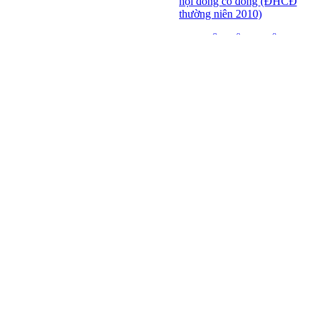
hội đồng cổ đông (ĐHCĐ
thường niên 2010)
ĐẠI HỘI ĐỒNG CỔ
ĐÔNG THƯỜNG NIÊN
CT CP DỆT LƯỚI SÀI
GÒN
SFN THÔNG BÁO
TRIỆU TẬP ĐHĐCĐ
2010
BÁO CÁO TÀI CHÍNH
QUÝ 4.2009
Giới thiệu 20 Doanh
nghiệp niêm yết tiêu biểu
trên HNX năm 2009
BÁO CÁO TÀI CHÍNH
QUÝ 3 NĂM 2009
SFN CHI CỔ TỨC ĐỢT
1 NĂM 2009