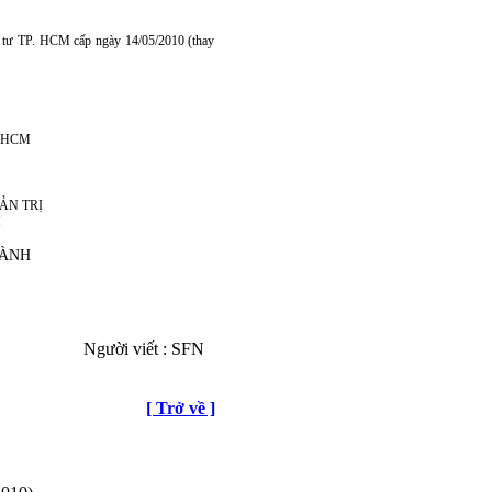
 tư TP. HCM cấp ngày 14/05/2010 (thay
P. HCM
ẢN TRỊ
H
ÀNH
Người viết : SFN
[ Trở về ]