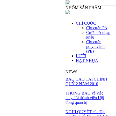
NHÓM SẢN PHẨM
CHỈ CƯỚC
Chỉ cước PA
Cước PA nhập
khẩu
Chỉ cước
polythylene
(PE)
LƯỚI
HẠT NHỰA
NEWS
BÁO CÁO TÀI CHÍNH
QUÝ 2 NĂM 2010
THÔNG BÁO về việc
thay đổi thành viên Hội
đồng quản trị
NGHỊ QUYẾT của Đại