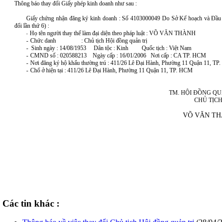
Thông báo thay đổi Giấy phép kinh doanh như sau :
Giấy chứng nhận đăng ký kinh doanh : Số 4103000049 Do Sở Kế hoạch và Đầu
đổi lần thứ 6) :
Họ tên người thay thế làm đại diện theo pháp luật : VÕ VĂN THÀNH
-
-
Chức danh : Chủ tịch Hội đồng quản trị
-
Sinh ngày : 14/08/1953 Dân tộc : Kinh Quốc tịch : Việt Nam
-
CMND số : 020588213 Ngày cấp : 16/01/2006 Nơi cấp : CA TP. HCM
-
Nơi đăng ký hộ khẩu thường trú : 411/26 Lê Đại Hành, Phường 11 Quận 11, T
-
Chổ ở hiện tại : 411/26 Lê Đại Hành, Phường 11 Quận 11, TP. HCM
TM. HỘI ĐỒNG QU
CHỦ TỊC
VÕ VĂN TH
Các tin khác :