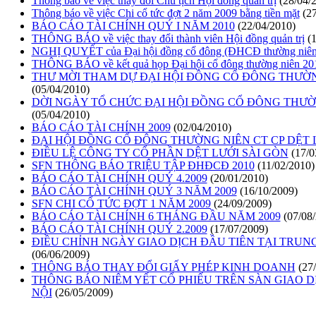
Thông báo về việc thay đổi Chủ tịch Hội đồng quản trị
(28/04/
Thông báo về việc Chi cổ tức đợt 2 năm 2009 bằng tiền mặt
(2
BÁO CÁO TÀI CHÍNH QUÝ I NĂM 2010
(22/04/2010)
THÔNG BÁO về việc thay đổi thành viên Hội đồng quản trị
(
NGHỊ QUYẾT của Đại hội đồng cổ đông (ĐHCĐ thường niên
THÔNG BÁO về kết quả họp Đại hội cổ đông thường niên 20
THƯ MỜI THAM DỰ ĐẠI HỘI ĐỒNG CỔ ĐÔNG THƯỜNG N
(05/04/2010)
DỜI NGÀY TỔ CHỨC ĐẠI HỘI ĐỒNG CỔ ĐÔNG THƯỜ
(05/04/2010)
BÁO CÁO TÀI CHÍNH 2009
(02/04/2010)
ĐẠI HỘI ĐỒNG CỔ ĐÔNG THƯỜNG NIÊN CT CP DỆT 
ĐIỀU LỆ CÔNG TY CỔ PHẦN DỆT LƯỚI SÀI GÒN
(17/0
SFN THÔNG BÁO TRIỆU TẬP ĐHĐCĐ 2010
(11/02/2010)
BÁO CÁO TÀI CHÍNH QUÝ 4.2009
(20/01/2010)
BÁO CÁO TÀI CHÍNH QUÝ 3 NĂM 2009
(16/10/2009)
SFN CHI CỔ TỨC ĐỢT 1 NĂM 2009
(24/09/2009)
BÁO CÁO TÀI CHÍNH 6 THÁNG ĐẦU NĂM 2009
(07/08
BÁO CÁO TÀI CHÍNH QUÝ 2.2009
(17/07/2009)
ĐIỀU CHỈNH NGÀY GIAO DỊCH ĐẦU TIÊN TẠI TRUN
(06/06/2009)
THÔNG BÁO THAY ĐỔI GIẤY PHÉP KINH DOANH
(27
THÔNG BÁO NIÊM YẾT CỔ PHIẾU TRÊN SÀN GIAO 
NỘI
(26/05/2009)