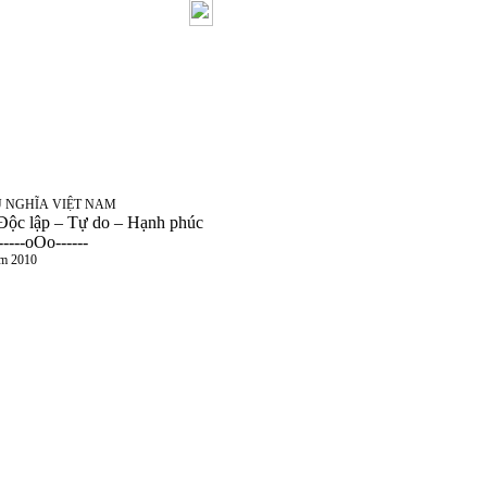
GHĨA VIỆT NAM
do – Hạnh phúc
---
 2010