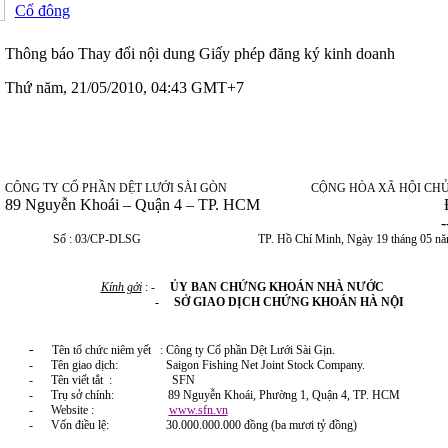
Cổ đông
Thông báo Thay đổi nội dung Giấy phép đăng ký kinh doanh
Thứ năm, 21/05/2010, 04:43 GMT+7
CÔNG TY CỔ PHẦN DỆT LƯỚI SÀI GÒN CỘNG HÒA XÃ HỘI CHỦ N
89 Nguyễn Khoái – Quận 4 – TP. HCM
Độc lập – Tự 
------oOo---
Số : 03/CP-DLSG TP. Hồ Chí Minh, Ngày 19 tháng 05 năm
Kính gởi
: -
ỦY BAN CHỨNG KHOÁN NHÀ NƯỚC
- SỞ GIAO DỊCH CHỨNG KHOÁN HÀ NỘI
-
Tên tổ chức niêm yết : Công ty Cổ phần Dệt Lưới Sài Gịn.
-
Tên giao dịch: Saigon Fishing Net Joint Stock Company.
-
Tên viết tắt : SFN
-
Trụ sở chính: 89 Nguyễn Khoái, Phường 1, Quận 4, TP. HCM
-
Website :
www.sfn.vn
-
Vốn điều lệ: 30.000.000.000 đồng (ba mươi tỷ đồng)