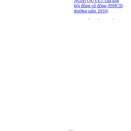
NGHỊ QUYẾT của Đại
hội đồng cổ đông (ĐHCĐ
thường niên 2010)
ĐẠI HỘI ĐỒNG CỔ
ĐÔNG THƯỜNG NIÊN
CT CP DỆT LƯỚI SÀI
GÒN
SFN THÔNG BÁO
TRIỆU TẬP ĐHĐCĐ
2010
BÁO CÁO TÀI CHÍNH
QUÝ 4.2009
Giới thiệu 20 Doanh
nghiệp niêm yết tiêu biểu
trên HNX năm 2009
BÁO CÁO TÀI CHÍNH
QUÝ 3 NĂM 2009
SFN CHI CỔ TỨC ĐỢT
1 NĂM 2009