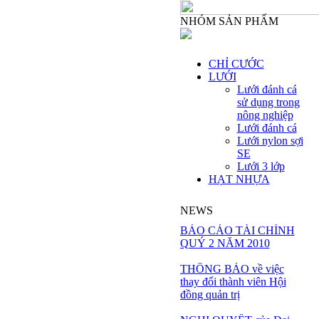
NHÓM SẢN PHẨM
CHỈ CƯỚC
LƯỚI
Lưới đánh cá
sử dụng trong
nông nghiệp
Lưới đánh cá
Lưới nylon sợi
SE
Lưới 3 lớp
HẠT NHỰA
NEWS
BÁO CÁO TÀI CHÍNH
QUÝ 2 NĂM 2010
THÔNG BÁO về việc
thay đổi thành viên Hội
đồng quản trị