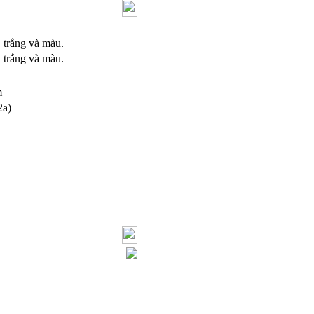
:
trắng và màu.
:
trắng và màu.
m
2a)