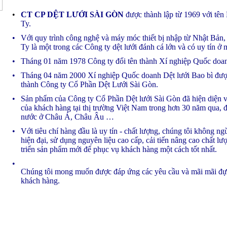
•
CT CP DỆT LƯỚI SÀI GÒN
được thành lập từ 1969 với tê
Ty.
•
Với quy trình công nghệ và máy móc thiết bị nhập từ Nhật Bả
Ty là một trong các Công ty dệt lưới đánh cá lớn và có uy tín 
•
Tháng 01 năm 1978 Công ty đổi tên thành Xí nghiệp Quốc doan
•
Tháng 04 năm 2000 Xí nghiệp Quốc doanh Dệt lưới Bao bì được
thành Công ty Cổ Phần Dệt Lưới Sài Gòn.
•
Sản phẩm của Công ty Cổ Phần Dệt lưới Sài Gòn đã hiện diện v
của khách hàng tại thị trường Việt Nam trong hơn 30 năm qua, 
nước ở Châu Á, Châu Âu …
•
Với tiêu chí hàng đầu là uy tín - chất lượng, chúng tôi không n
hiện đại, sử dụng nguyên liệu cao cấp, cải tiến nâng cao chất lư
triển sản phẩm mới để phục vụ khách hàng một cách tốt nhất.
•
Chúng tôi mong muốn được đáp ứng các yêu cầu và mãi mãi đựơ
khách hàng.