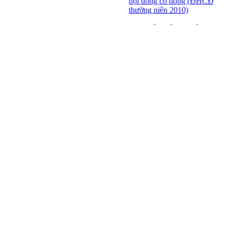
hội đồng cổ đông (ĐHCĐ
thường niên 2010)
ĐẠI HỘI ĐỒNG CỔ
ĐÔNG THƯỜNG NIÊN
CT CP DỆT LƯỚI SÀI
GÒN
SFN THÔNG BÁO
TRIỆU TẬP ĐHĐCĐ
2010
BÁO CÁO TÀI CHÍNH
QUÝ 4.2009
Giới thiệu 20 Doanh
nghiệp niêm yết tiêu biểu
trên HNX năm 2009
BÁO CÁO TÀI CHÍNH
QUÝ 3 NĂM 2009
SFN CHI CỔ TỨC ĐỢT
1 NĂM 2009