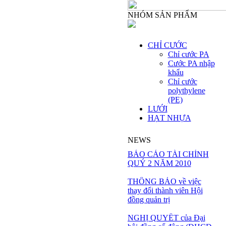
NHÓM SẢN PHẨM
CHỈ CƯỚC
Chỉ cước PA
Cước PA nhập
khẩu
Chỉ cước
polythylene
(PE)
LƯỚI
HẠT NHỰA
NEWS
BÁO CÁO TÀI CHÍNH
QUÝ 2 NĂM 2010
THÔNG BÁO về việc
thay đổi thành viên Hội
đồng quản trị
NGHỊ QUYẾT của Đại